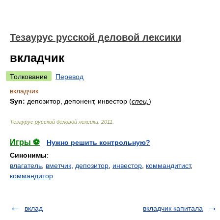
Тезаурус русской деловой лексики
вкладчик
Толкование
Перевод
вкладчик
Syn:
депозитор, депонент, инвестор (
спец.
)
Тезаурус русской деловой лексики
.
2011
.
Игры ⚽
Нужно решить контрольную?
Синонимы
:
влагатель
,
вметчик
,
депозитор
,
инвестор
,
коммандитист
,
коммандитор
вклад
вкладчик капитала